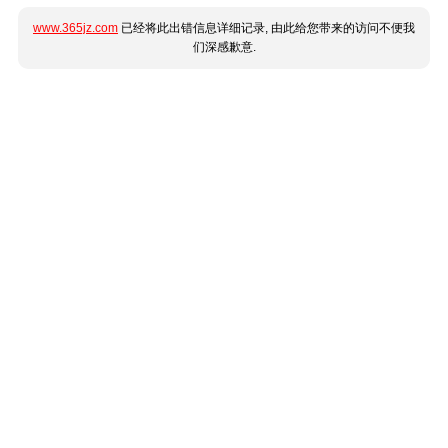
www.365jz.com
已经将此出错信息详细记录, 由此给您带来的访问不便我
们深感歉意.