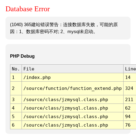
Database Error
(1040) 365建站错误警告：连接数据库失败，可能的原
因：1、数据库密码不对; 2、mysql未启动。
PHP Debug
No.
File
Line
1
/index.php
14
2
/source/function/function_extend.php
324
3
/source/class/jzmysql.class.php
211
4
/source/class/jzmysql.class.php
62
5
/source/class/jzmysql.class.php
94
6
/source/class/jzmysql.class.php
76