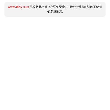
www.365jz.com
已经将此出错信息详细记录, 由此给您带来的访问不便我
们深感歉意.