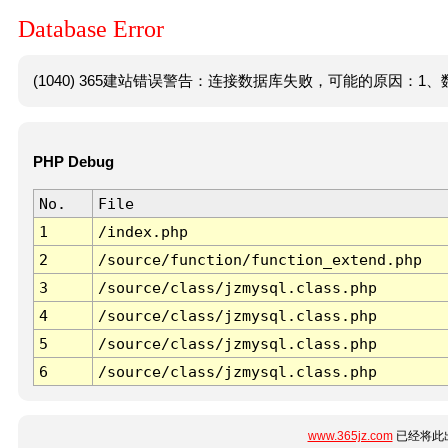
Database Error
(1040) 365建站错误警告：连接数据库失败，可能的原因：1、数
PHP Debug
No.
File
1
/index.php
2
/source/function/function_extend.php
3
/source/class/jzmysql.class.php
4
/source/class/jzmysql.class.php
5
/source/class/jzmysql.class.php
6
/source/class/jzmysql.class.php
www.365jz.com
已经将此