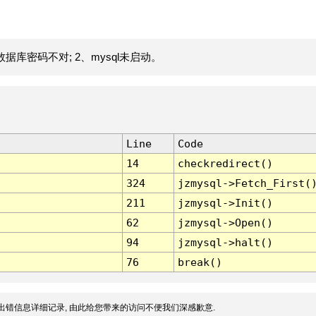
据库密码不对; 2、mysql未启动。
Line
Code
14
checkredirect()
324
jzmysql->Fetch_First(
211
jzmysql->Init()
62
jzmysql->Open()
94
jzmysql->halt()
76
break()
出错信息详细记录, 由此给您带来的访问不便我们深感歉意.